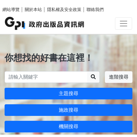
跳至主要內容區塊
網站導覽
│
關於本站
│
隱私權及安全政策
│
聯絡我們
你想找的好書在這裡！
搜尋
進階搜尋
主題搜尋
施政搜尋
機關搜尋