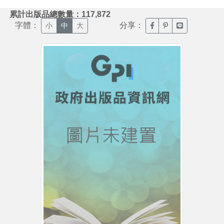
:::
累計出版品總數量：117,872
字體：
分享：
臉書分享(另開新視窗)
噗浪分享(另開新視
Line分享(另
小
中
大