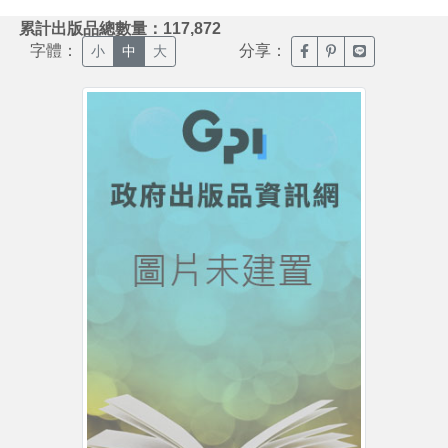
:::
累計出版品總數量：117,872
字體：
分享：
臉書分享(另開新視窗)
噗浪分享(另開新視
Line分享(另
小
中
大