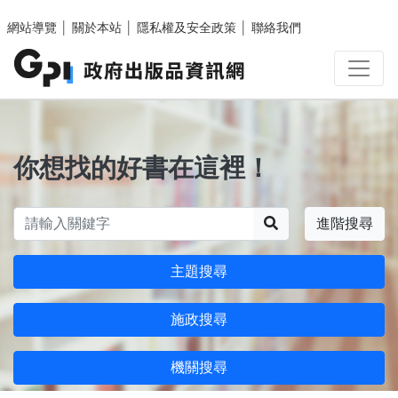
跳至主要內容區塊
網站導覽
│
關於本站
│
隱私權及安全政策
│
聯絡我們
你想找的好書在這裡！
搜尋
進階搜尋
主題搜尋
施政搜尋
機關搜尋