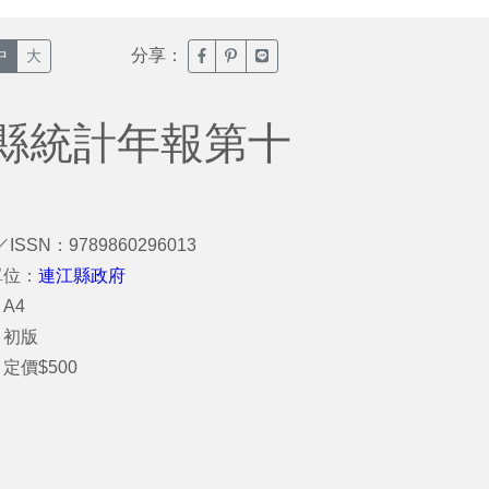
分享：
臉書分享(另開新視窗)
噗浪分享(另開新視窗)
Line分享(另開新視窗)
中
大
縣統計年報第十
／ISSN：9789860296013
單位：
連江縣政府
A4
：初版
定價$500