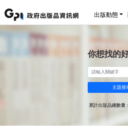
跳至主要內容區塊
:::
出版動態
你想找的
主題搜
累計出版品總數量：1