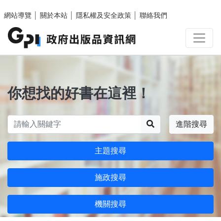
跳至主要內容區塊
網站導覽
│
關於本站
│
隱私權及安全政策
│
聯絡我們
你想找的好書在這裡！
搜尋
進階搜尋
主題搜尋
施政搜尋
機關搜尋