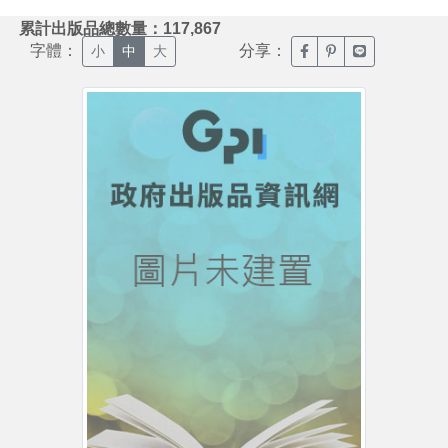
:::
累計出版品總數量：117,867
字體：
分享：
臉書分享(另開新視窗)
噗浪分享(另開新視
Line分享(另
小
中
大