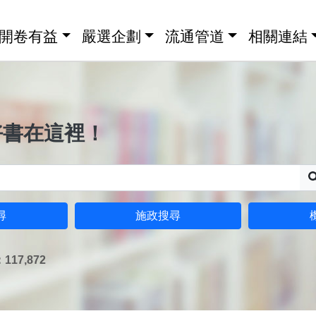
開卷有益
嚴選企劃
流通管道
相關連結
好書在這裡！
尋
施政搜尋
17,872