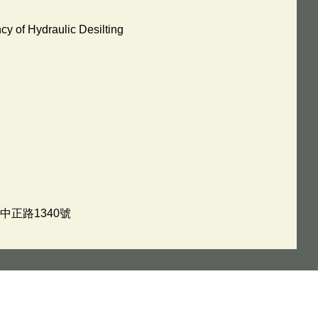
y of Hydraulic Desilting
中正路1340號