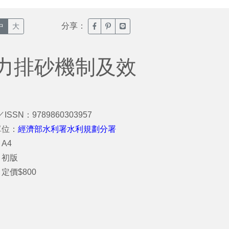
分享：
臉書分享(另開新視窗)
噗浪分享(另開新視窗)
Line分享(另開新視窗)
中
大
力排砂機制及效
／ISSN：9789860303957
單位：
經濟部水利署水利規劃分署
A4
：初版
定價$800