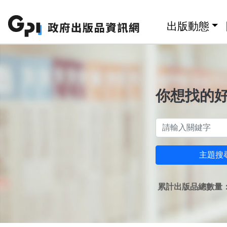
跳至主要內容區塊
:::
出版動態
你想找的
主題搜
累計出版品總數量：1