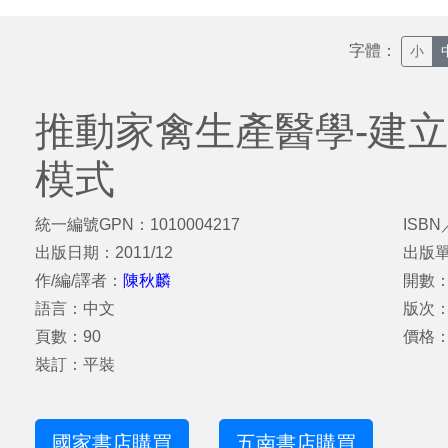
字體：
小
推動家禽生產醫學-建
模式
統一編號GPN：1010004217
ISBN
出版日期：2011/12
出版
作/編/譯者：
陳秋麟
開數：
語言：中文
版次
頁數：90
價格：
裝訂：平裝
國家書店購買
五南書店購買