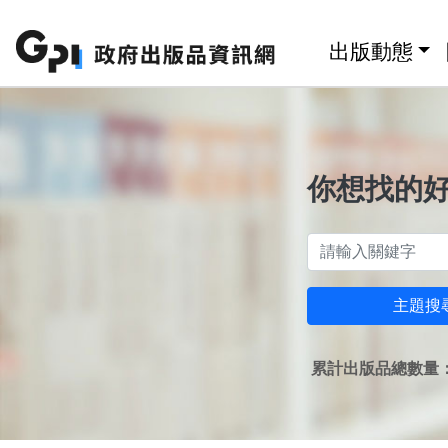
跳至主要內容區塊
:::
出版動態
你想找的
主題搜
累計出版品總數量：1