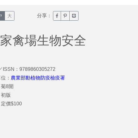
分享：
臉書分享(另開新視窗)
噗浪分享(另開新視窗)
Line分享(另開新視窗)
中
大
立家禽場生物安全
／ISSN：9789860305272
單位：
農業部動植物防疫檢疫署
菊8開
：初版
定價$100