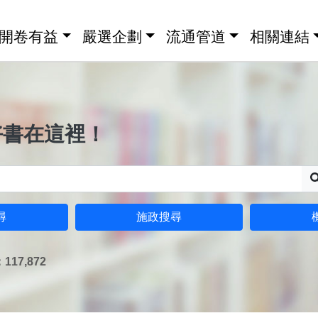
開卷有益
嚴選企劃
流通管道
相關連結
好書在這裡！
尋
施政搜尋
17,872