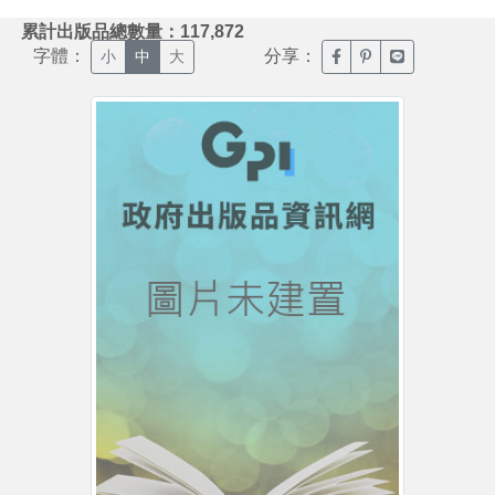
:::
累計出版品總數量：117,872
字體：
分享：
臉書分享(另開新視窗)
噗浪分享(另開新視
Line分享(另
小
中
大