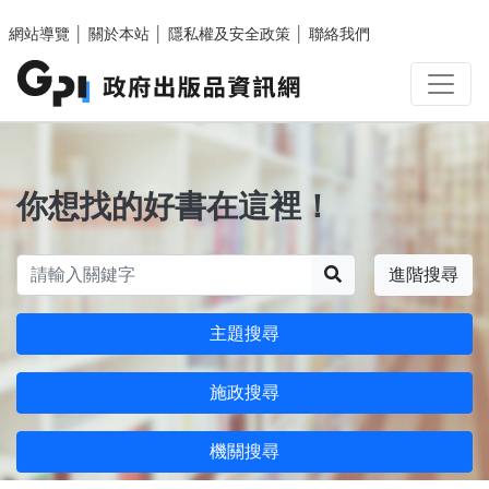
跳至主要內容區塊
網站導覽
│
關於本站
│
隱私權及安全政策
│
聯絡我們
你想找的好書在這裡！
搜尋
進階搜尋
主題搜尋
施政搜尋
機關搜尋