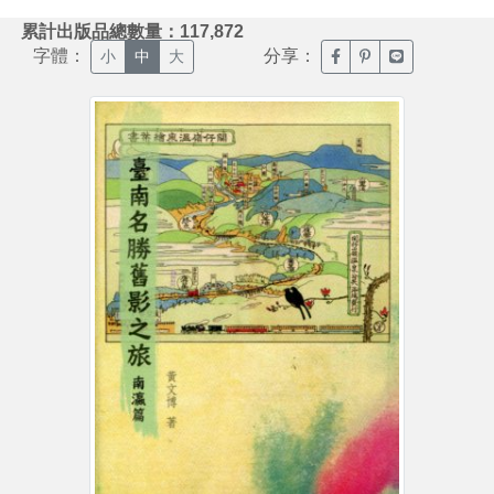
:::
累計出版品總數量：117,872
字體：
分享：
臉書分享(另開新視窗)
噗浪分享(另開新視
Line分享(另
小
中
大