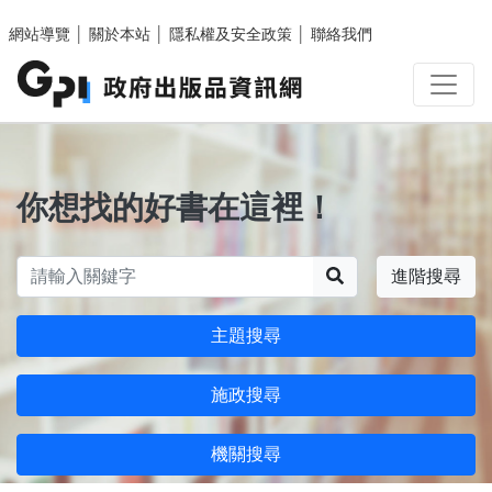
跳至主要內容區塊
網站導覽
│
關於本站
│
隱私權及安全政策
│
聯絡我們
你想找的好書在這裡！
搜尋
進階搜尋
主題搜尋
施政搜尋
機關搜尋