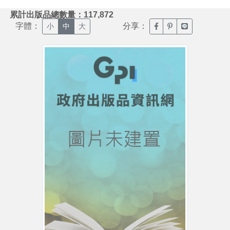
:::
累計出版品總數量：117,872
字體：
分享：
臉書分享(另開新視窗)
噗浪分享(另開新視
Line分享(另
小
中
大