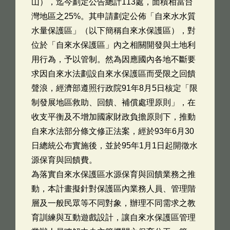
山），迄今劃定公告總計113處，面積相當台
灣地區之25%。其申請劃定公佈「自來水水質
水量保護區」（以下簡稱自來水保護區），對
位於「自來水保護區」內之相關開發與土地利
用行為，予以管制。然為因應國內各地不斷要
求因自來水法劃設自來水保護區而受限之回饋
聲浪，經濟部遵照行政院91年8月5日核定「限
制發展地區救助、回饋、補償處理原則」，在
收支平衡及不增加國家財政負擔原則下，推動
自來水法部分條文修正法案，經於93年6月30
日總統公布實施後，並於95年1月1日起開徵水
源保育與回饋費。
為落實自來水保護區水源保育與回饋業務之推
動，本計畫擬針對保護區內業務人員、管理階
層及一般民眾等不同對象，辦理不同需求之教
育訓練與互動遊戲設計，讓自來水保護區管理