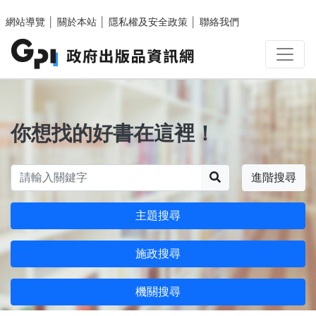
跳至主要內容區塊
網站導覽
│
關於本站
│
隱私權及安全政策
│
聯絡我們
你想找的好書在這裡！
搜尋
進階搜尋
主題搜尋
施政搜尋
機關搜尋