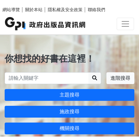
跳至主要內容區塊
網站導覽
│
關於本站
│
隱私權及安全政策
│
聯絡我們
你想找的好書在這裡！
搜尋
進階搜尋
主題搜尋
施政搜尋
機關搜尋