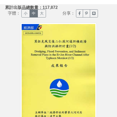
:::
累計出版品總數量：117,872
字體：
分享：
臉書分享(另開新視窗)
噗浪分享(另開新視
Line分享(另
小
中
大