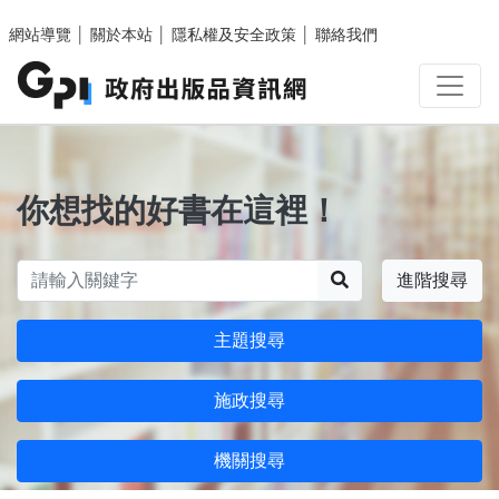
跳至主要內容區塊
網站導覽
│
關於本站
│
隱私權及安全政策
│
聯絡我們
你想找的好書在這裡！
搜尋
進階搜尋
主題搜尋
施政搜尋
機關搜尋