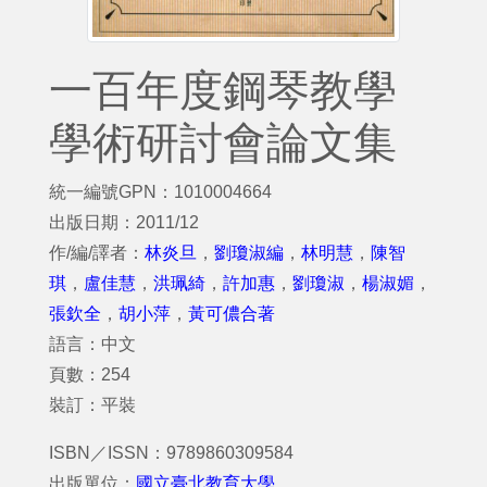
一百年度鋼琴教學
學術研討會論文集
統一編號GPN：1010004664
出版日期：2011/12
作/編/譯者：
林炎旦
，
劉瓊淑編
，
林明慧
，
陳智
琪
，
盧佳慧
，
洪珮綺
，
許加惠
，
劉瓊淑
，
楊淑媚
，
張欽全
，
胡小萍
，
黃可儂合著
語言：中文
頁數：254
裝訂：平裝
ISBN／ISSN：9789860309584
出版單位：
國立臺北教育大學