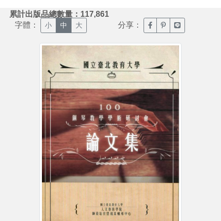
:::
累計出版品總數量：117,861
字體：
分享：
臉書分享(另開新視窗)
噗浪分享(另開新視
Line分享(另
小
中
大