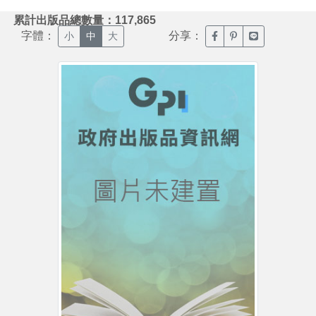
:::
累計出版品總數量：117,865
字體：
分享：
臉書分享(另開新視窗)
噗浪分享(另開新視
Line分享(另
小
中
大