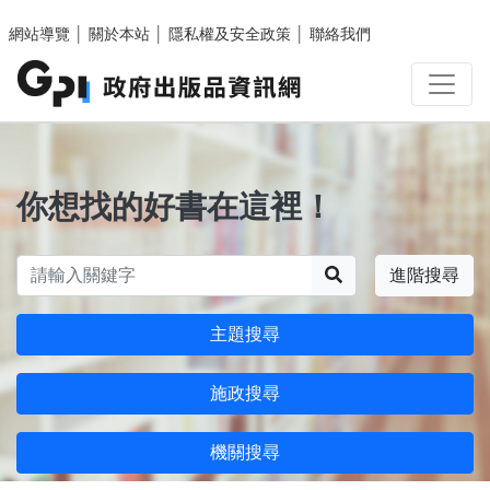
跳至主要內容區塊
網站導覽
│
關於本站
│
隱私權及安全政策
│
聯絡我們
你想找的好書在這裡！
搜尋
進階搜尋
主題搜尋
施政搜尋
機關搜尋