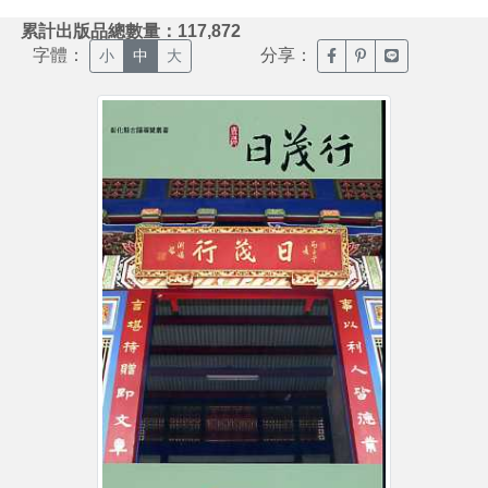
:::
累計出版品總數量：117,872
字體：
分享：
臉書分享(另開新視窗)
噗浪分享(另開新視
Line分享(另
小
中
大