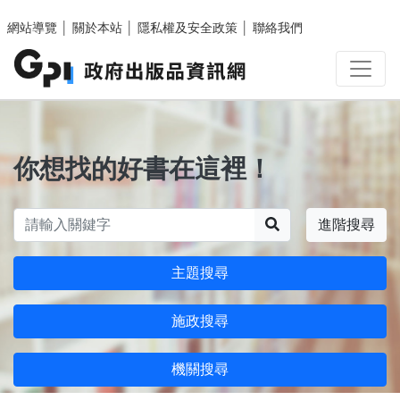
跳至主要內容區塊
網站導覽
│
關於本站
│
隱私權及安全政策
│
聯絡我們
你想找的好書在這裡！
搜尋
進階搜尋
主題搜尋
施政搜尋
機關搜尋