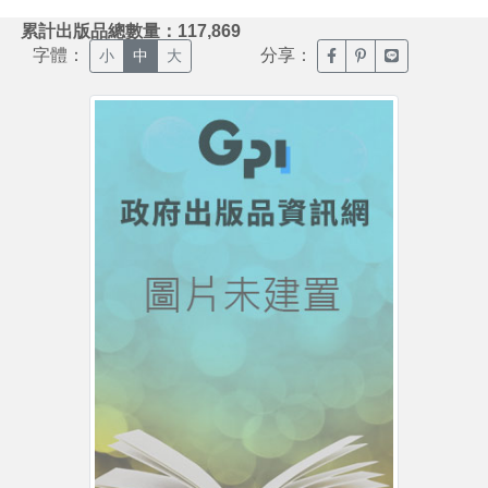
:::
累計出版品總數量：117,869
字體：
分享：
臉書分享(另開新視窗)
噗浪分享(另開新視
Line分享(另
小
中
大