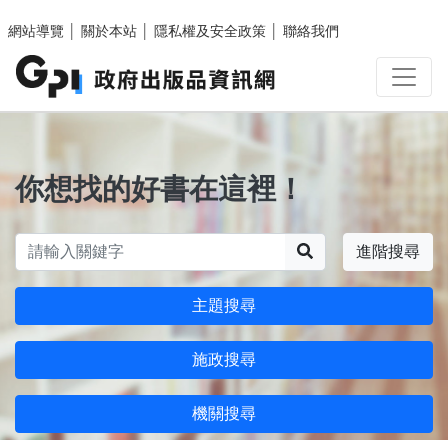
跳至主要內容區塊
網站導覽
│
關於本站
│
隱私權及安全政策
│
聯絡我們
你想找的好書在這裡！
搜尋
進階搜尋
主題搜尋
施政搜尋
機關搜尋