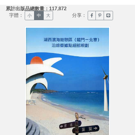
:::
累計出版品總數量：117,872
字體：
分享：
臉書分享(另開新視窗)
噗浪分享(另開新視
Line分享(另
小
中
大