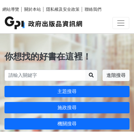
跳至主要內容區塊
網站導覽
│
關於本站
│
隱私權及安全政策
│
聯絡我們
你想找的好書在這裡！
搜尋
進階搜尋
主題搜尋
施政搜尋
機關搜尋