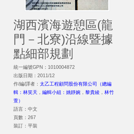
湖西濱海遊憩區(龍
門－北寮)沿線暨據
點細部規劃
統一編號GPN：1010004872
出版日期：2011/12
作/編/譯者：
太乙工程顧問股份有限公司（總編
輯：林笑天
，
編輯小組：姚靜婉
，
黎貴綾
，
林竹
萱）
語言：中文
頁數：267
裝訂：平裝