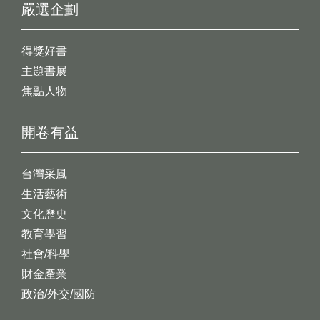
嚴選企劃
得獎好書
主題書展
焦點人物
開卷有益
台灣采風
生活藝術
文化歷史
教育學習
社會/科學
財金產業
政治/外交/國防