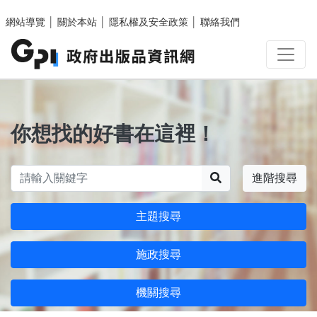
跳至主要內容區塊
網站導覽
│
關於本站
│
隱私權及安全政策
│
聯絡我們
你想找的好書在這裡！
搜尋
進階搜尋
主題搜尋
施政搜尋
機關搜尋