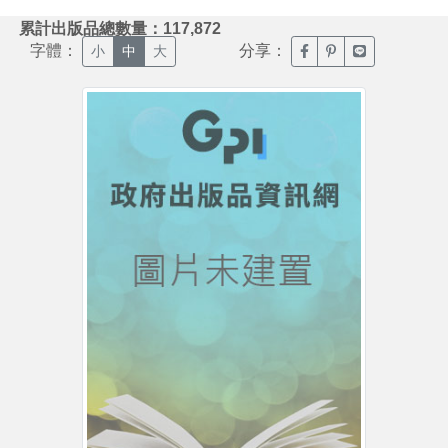
:::
累計出版品總數量：117,872
字體：
分享：
臉書分享(另開新視窗)
噗浪分享(另開新視
Line分享(另
小
中
大