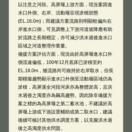
以注意之河段。高屏堰上游方面，現況案因進
水口外側、右岸、活動堰呈現淤積狀態
(EL.16.0m)；而建議方案流路則明顯較偏向右
岸進水口側，可見調整上下游河道坡降應有助
於流路之長期穩定，亦可減少洪水過後進水口
區域之河道整理作業量。
備援方案評估方面，現況由於高屏堰進水口外
側流速偏低，100年12月底床已淤積至約
EL.16.0m，雖流路尚可維持於右岸取水，但長
期模擬趨勢顯示進水口外側至活動堰區域仍為
淤積，高屏溪全河段河床亦為整體淤高，且洪
水過後之濁度亦為飆高趨勢。因此除非備援方
案之標的為高屏堰之第二蓄水池，不建議於高
屏堰上游或下游設置輔助或第二取水口，建議
後續可檢討其他供水調度方案，以克服洪水過
後之高濁度供水問題。