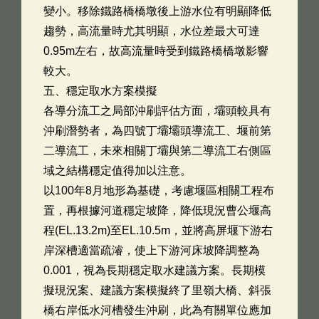
變小。移除鐵路橋橋墩後上游水位有明顯降低
趨勢，高流量時尤其明顯，水位差最大可達
0.95m左右，故高流量時受到鐵路橋橋墩影響
較大。
五、穩定取水方案模擬
各導分流工之局部沖刷評估方面，壩頭較具有
沖刷潛勢者，為四號丁壩壩頭導流工、堰前第
二導流工，未來相關丁壩與第二導流工右側區
域之結構穩定值得加以注意。
以100年8月地形為基礎，考慮堰區相關工程布
置，再根據河道穩定坡降，降低現況曹公堰高
程(EL.13.2m)至EL.10.5m，並將高屏堰下游右
岸深槽適當疏濬，使上下游河床坡降調整為
0.001，視為長期穩定取水建議方案。長期模
擬現況案、建議方案模擬終了里嶺大橋、斜張
橋右岸低水河槽發生沖刷，此為有關單位應加