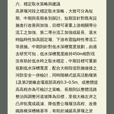
六、穩定取水策略與建議
高屏堰河段之穩定取水策略，大致可分為短
期、中期與長期各別探討。短期宜針對既有設
施進行改善與加強，目標可著重上游相關導分
流工之加強、第二導分流工加強或延長、退水
時臨時性加高固定堰、下游布置臨時性導流工
等措施。中期則針對低水深槽寬度規劃，由過
去研究可知，低水深槽寬度維持450m相對現
況有助於低水時之取水穩定，中期目標可重新
規劃低水深槽寬度，配合大樹段堤防施做後之
河防安全一併檢討，同時階梯式提高活動堰第
1及第2號橡皮壩底部高程0.3~0.5m、或整體提
高高程亦為可檢討之策略。長期則以整體流路
整治與調整河道坡降為目標，里嶺大橋左岸之
凸岸拓寬或疏濬、降低曹公堰堰頂高程、改善
鐵路橋深槽橋基等，有助於減緩高屏堰之淤