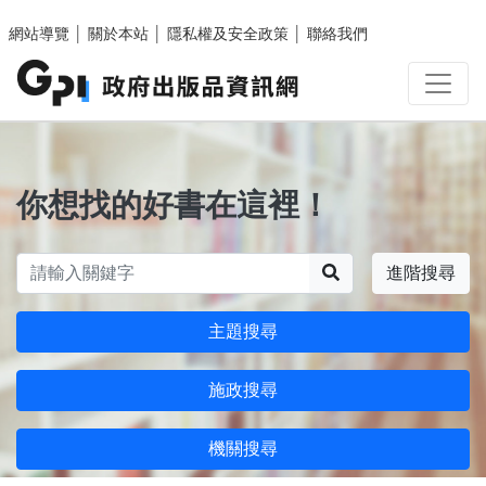
跳至主要內容區塊
網站導覽
│
關於本站
│
隱私權及安全政策
│
聯絡我們
你想找的好書在這裡！
搜尋
進階搜尋
主題搜尋
施政搜尋
機關搜尋