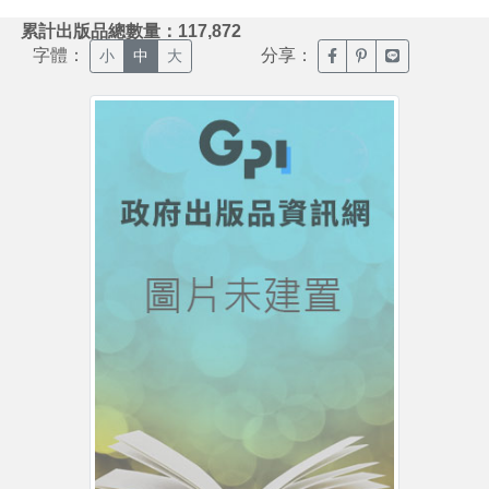
:::
累計出版品總數量：117,872
字體：
分享：
臉書分享(另開新視窗)
噗浪分享(另開新視
Line分享(另
小
中
大