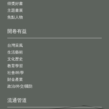
得獎好書
主題書展
焦點人物
開卷有益
台灣采風
生活藝術
文化歷史
教育學習
社會/科學
財金產業
政治/外交/國防
流通管道