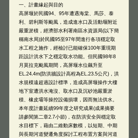
一、計畫緣起與目的
高屏堰於民國94、95年遭遇海棠、馬莎、泰
利、碧利斯等颱風，造成進水口及活動堰附近
嚴重淤積，經濟部水利署南區水資源局(以下簡
稱南水局)於民國95至97年間進行各項穩定取
水工程之施作，經檢討已能確保100年重現期
距設計洪水下之穩定取水功能。但民國98年8
月莫拉克颱風期間，高屏堰水位飆升至
EL.24.4m(防洪牆設計高程為EL.23.5公尺)，洪
水規模遠超過設計標準，造成高屏堰操作大樓
地下室遭洪水淹沒、取水口及沉砂池嚴重淤
積、橡皮壩等操控設備損壞，因而無法供水。
本年度計畫延續99年度之研究成果(成果摘要
請參閱第二章2.7小節)，在防洪安全與穩定取
水目標下，藉由二維動床數模，以短期、中期
與長期河道變遷角度探討工程布置方案與河道