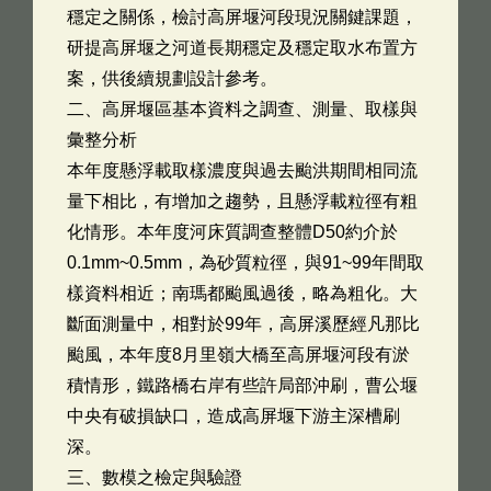
穩定之關係，檢討高屏堰河段現況關鍵課題，
研提高屏堰之河道長期穩定及穩定取水布置方
案，供後續規劃設計參考。
二、高屏堰區基本資料之調查、測量、取樣與
彙整分析
本年度懸浮載取樣濃度與過去颱洪期間相同流
量下相比，有增加之趨勢，且懸浮載粒徑有粗
化情形。本年度河床質調查整體D50約介於
0.1mm~0.5mm，為砂質粒徑，與91~99年間取
樣資料相近；南瑪都颱風過後，略為粗化。大
斷面測量中，相對於99年，高屏溪歷經凡那比
颱風，本年度8月里嶺大橋至高屏堰河段有淤
積情形，鐵路橋右岸有些許局部沖刷，曹公堰
中央有破損缺口，造成高屏堰下游主深槽刷
深。
三、數模之檢定與驗證