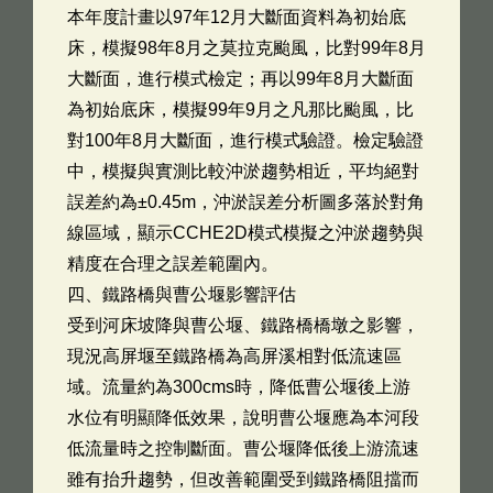
本年度計畫以97年12月大斷面資料為初始底
床，模擬98年8月之莫拉克颱風，比對99年8月
大斷面，進行模式檢定；再以99年8月大斷面
為初始底床，模擬99年9月之凡那比颱風，比
對100年8月大斷面，進行模式驗證。檢定驗證
中，模擬與實測比較沖淤趨勢相近，平均絕對
誤差約為±0.45m，沖淤誤差分析圖多落於對角
線區域，顯示CCHE2D模式模擬之沖淤趨勢與
精度在合理之誤差範圍內。
四、鐵路橋與曹公堰影響評估
受到河床坡降與曹公堰、鐵路橋橋墩之影響，
現況高屏堰至鐵路橋為高屏溪相對低流速區
域。流量約為300cms時，降低曹公堰後上游
水位有明顯降低效果，說明曹公堰應為本河段
低流量時之控制斷面。曹公堰降低後上游流速
雖有抬升趨勢，但改善範圍受到鐵路橋阻擋而