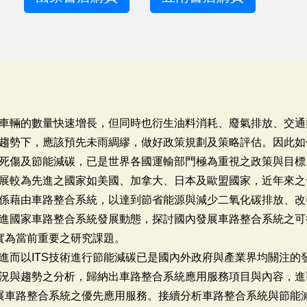
車輛的數量快速增長，但同時也衍生油料消耗、廢氣排放、交通
趨勢下，應該預先未雨綢繆，做好政策規劃及策略評估。因此如
死傷及節能減碳，已是世界各國運輸部門極為重視之政策與目標
展較為先進之國家如美國、加拿大、日本及歐盟國家，近年來之
係藉由車路整合系統，以達到節省能源與減少二氧化碳排放、改
進國家車路整合系統發展動態，探討國內發展車路整合系統之可
，實為當前重要之研究課題。
進而以ITS技術進行節能減碳已是國內外政府與產業界均關注的
況與趨勢之分析，歸納出車路整合系統應用服務項目與內容，進
發展車路整合系統之優先應用服務。接續分析車路整合系統與節能