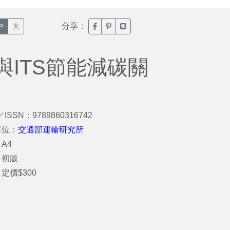
分享：
臉書分享(另開新視窗)
噗浪分享(另開新視窗)
Line分享(另開新視窗)
中
大
ITS節能減碳關
／ISSN：9789860316742
單位：
交通部運輸研究所
A4
：初版
定價$300