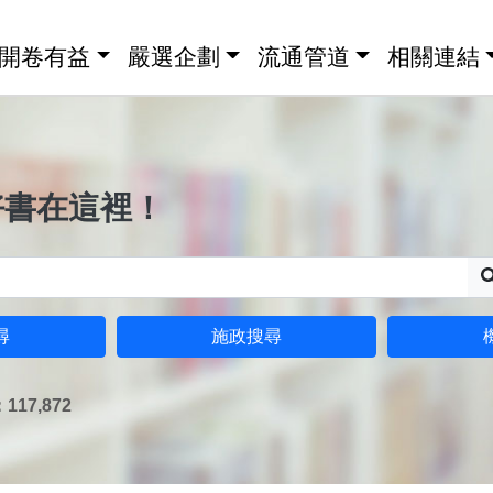
開卷有益
嚴選企劃
流通管道
相關連結
好書在這裡！
尋
施政搜尋
17,872