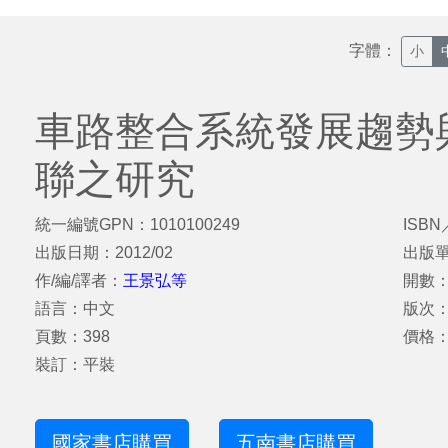
字體：
小
車路整合系統發展趨勢與
聯之研究
統一編號GPN：1010100249
ISBN
出版日期：2012/02
出版
作/編/譯者：
王景弘等
開數：
語言：中文
版次
頁數：398
價格：
裝訂：平裝
國家書店購買
五南書店購買