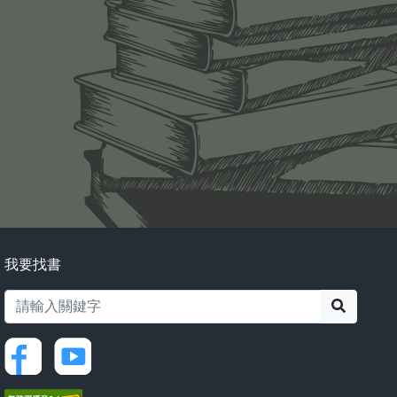
我要找書
搜尋