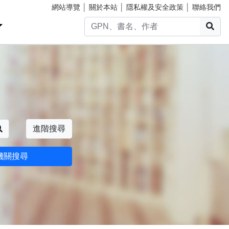
網站導覽
│
關於本站
│
隱私權及安全政策
│
聯絡我們
搜
搜尋
進階搜尋
機關搜尋