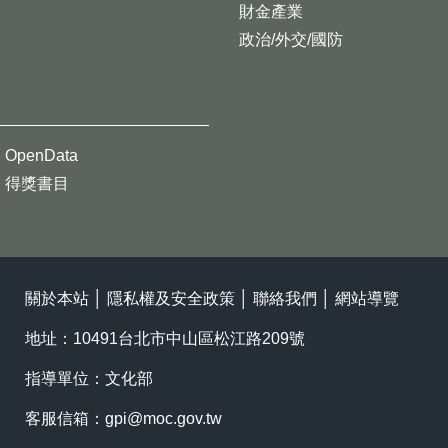
財金產業
政治/外交/國防
OpenData
得獎書目
關於本站
│
隱私權及安全政策
│
聯絡我們
│
網站導覽
地址：10491台北市中山區松江路209號
指導單位：文化部
客服信箱：
gpi@moc.gov.tw