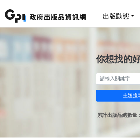
跳至主要內容區塊
:::
出版動態
你想找的
主題搜
累計出版品總數量：1