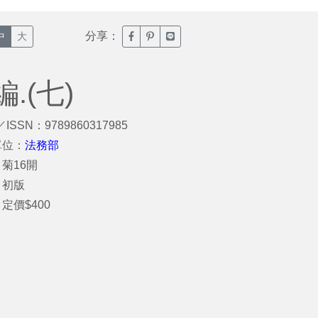
分享：
臉書分享(另開新視窗)
噗浪分享(另開新視窗)
Line分享(另開新視窗)
中
大
.(七)
／ISSN：9789860317985
單位：
法務部
菊16開
：初版
定價$400