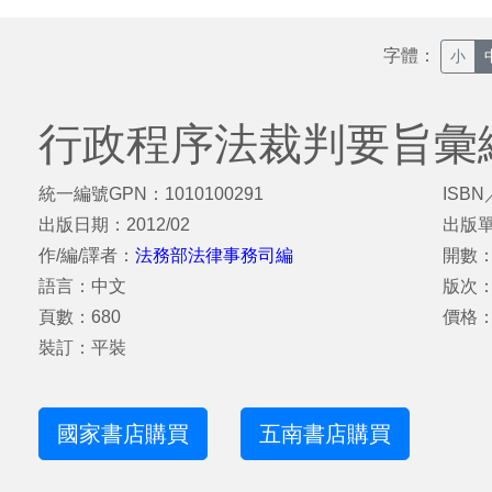
字體：
小
行政程序法裁判要旨彙編
統一編號GPN：1010100291
ISBN
出版日期：2012/02
出版
作/編/譯者：
法務部法律事務司編
開數：
語言：中文
版次
頁數：680
價格：
裝訂：平裝
國家書店購買
五南書店購買