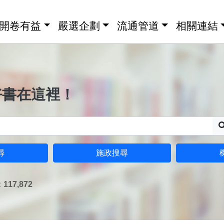
開卷有益
嚴選企劃
流通管道
相關連結
好書在這裡！
尋
施政搜尋
17,872