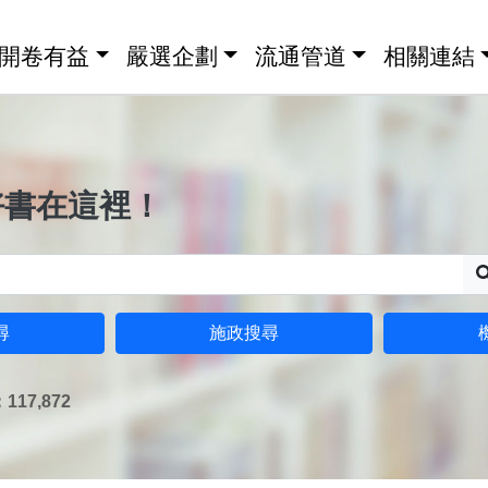
開卷有益
嚴選企劃
流通管道
相關連結
好書在這裡！
尋
施政搜尋
17,872