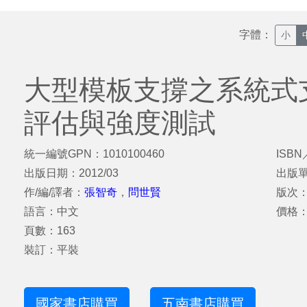
字體：
小
大型模板支撐之系統式
評估與強度測試
統一編號GPN：1010100460
ISBN
出版日期：2012/03
出版
作/編/譯者：
張智奇
，
問世賢
版次
語言：中文
價格：
頁數：163
裝訂：平裝
國家書店購買
五南書店購買