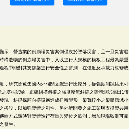
顯示，營造業的倒崩塌災害案例僅次於墜落災害，且一旦災害發
時構造物的倒崩塌災害中，又以進行大規模的模板工程最為嚴重
過程中能對其支撐架進行安全性之監測，在強度及承載力改變或
度，研究除蒐集國內外相關文獻進行比較外，從強度測試結果可
65米之塔柱試驗，正確組搭斜撐之強度較無斜撐之架體測試高出1
發現，斜撐採順向搭設易造成扭轉變形，架寬較小之架體應減小
之搭設，以加強架體之剛性。另外所開發之施工架與支撐架共用
傳輸方式隨時對架體進行荷重與變位之監測，增加現場監測可靠
之發生。