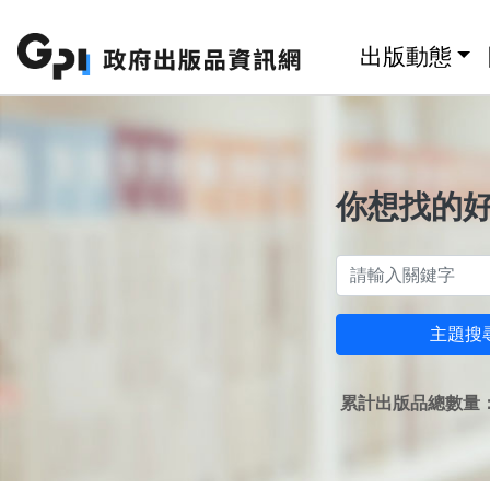
跳至主要內容區塊
:::
出版動態
你想找的
主題搜
累計出版品總數量：1