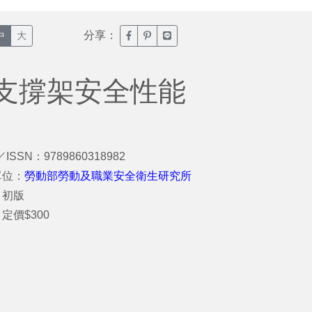
分享：
臉書分享(另開新視窗)
噗浪分享(另開新視窗)
Line分享(另開新視窗)
中
大
支撐架安全性能
／ISSN：9789860318982
單位：
勞動部勞動及職業安全衛生研究所
：初版
定價$300