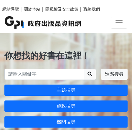
跳至主要內容區塊
網站導覽
│
關於本站
│
隱私權及安全政策
│
聯絡我們
你想找的好書在這裡！
搜尋
進階搜尋
主題搜尋
施政搜尋
機關搜尋