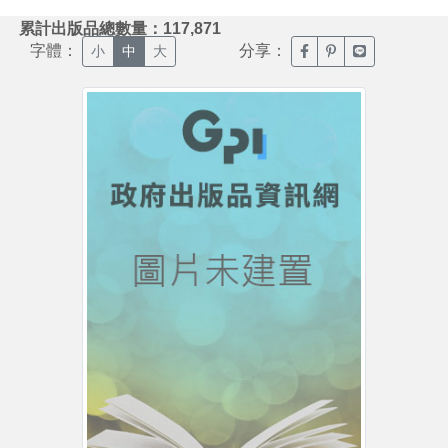
:::
累計出版品總數量：117,871
字體：
分享：
臉書分享(另開新視窗)
噗浪分享(另開新視
Line分享(另
小
中
大