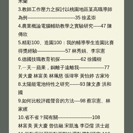
米蘭
3.教師工作壓力之探討以桃園地區某高職導師
為例--------------------------------35 徐孟崇
4.農業概論電腦輔助教學之實驗研究-----47 陳
傳欣
5.精彩100、造園100：我的輔導學生造園比賽
得獎經驗-------------------57 林秀娟、李宗憲
6.德國技職教育初探--------------62 徐國樹
7.ㄧ天ㄧ蘋果，銅離子遠離我-----------------77
黃大慶 林富美 林珮慈 張瑋寧 黃怡婷 古家玲
8.太陽能電池特性之研究-------93 陳文彥 洪和
國
9.如何比較評鑑聲音的方法----98 蔡宗憲、林
家繽
10.省不省？閥有關-----------------------108
林富美 黃大慶 曾信融 宋凱逸 李亞儒 洪士超