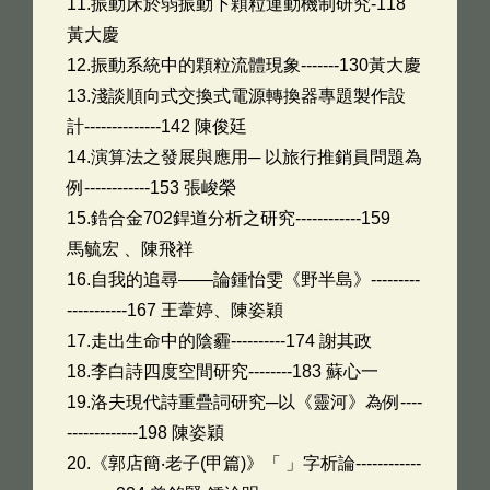
11.振動床於弱振動下顆粒運動機制研究-118
黃大慶
12.振動系統中的顆粒流體現象-------130黃大慶
13.淺談順向式交換式電源轉換器專題製作設
計--------------142 陳俊廷
14.演算法之發展與應用─ 以旅行推銷員問題為
例------------153 張峻榮
15.鋯合金702銲道分析之研究------------159
馬毓宏 、陳飛祥
16.自我的追尋——論鍾怡雯《野半島》---------
-----------167 王葦婷、陳姿穎
17.走出生命中的陰霾----------174 謝其政
18.李白詩四度空間研究--------183 蘇心一
19.洛夫現代詩重疊詞研究─以《靈河》為例----
-------------198 陳姿穎
20.《郭店簡‧老子(甲篇)》「 」字析論------------