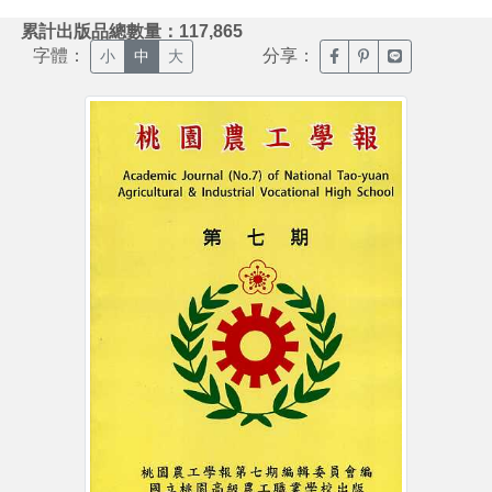
:::
累計出版品總數量：117,865
字體：
分享：
臉書分享(另開新視窗)
噗浪分享(另開新視
Line分享(另
小
中
大