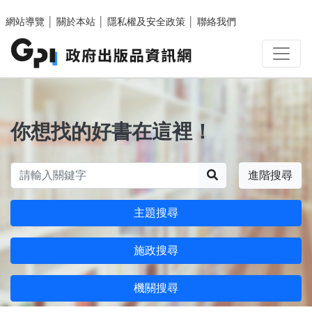
跳至主要內容區塊
網站導覽
│
關於本站
│
隱私權及安全政策
│
聯絡我們
你想找的好書在這裡！
搜尋
進階搜尋
主題搜尋
施政搜尋
機關搜尋