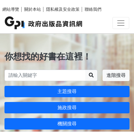
跳至主要內容區塊
網站導覽
│
關於本站
│
隱私權及安全政策
│
聯絡我們
你想找的好書在這裡！
搜尋
進階搜尋
主題搜尋
施政搜尋
機關搜尋