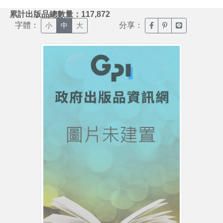
:::
累計出版品總數量：117,872
字體：
分享：
臉書分享(另開新視窗)
噗浪分享(另開新視
Line分享(另
小
中
大