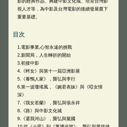
影的經典作品、興建中影文化城、培育台灣影
視人才等，為中影及台灣電影的後續發展奠下
重要基礎。
目次
1.電影事業,心智永遠的挑戰
2.新聞局，人生轉折的開始
3.初接中影
4.《蚵女》與第十一屆亞洲影展
5.《養鴨人家》，龔弘與李行
6.第一波瓊瑤風，《婉君表妹》與《啞女情
深》
7.《我女若蘭》，龔弘與張永祥
8.《路》與中影文化城
9.《還我河山》，龔弘與黨國
10.從《小翠》到《萬博追蹤》，龔弘與廖祥雄