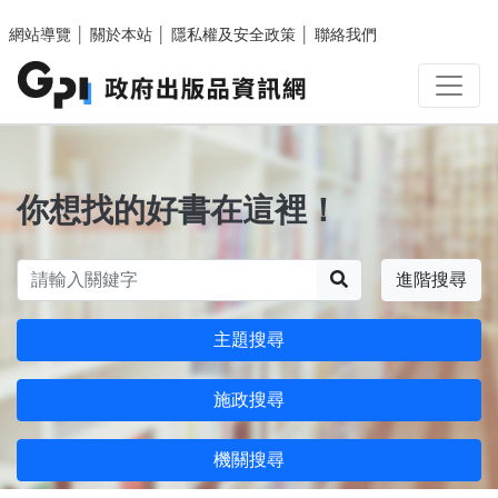
跳至主要內容區塊
網站導覽
│
關於本站
│
隱私權及安全政策
│
聯絡我們
你想找的好書在這裡！
搜尋
進階搜尋
主題搜尋
施政搜尋
機關搜尋