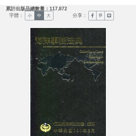
:::
累計出版品總數量：117,872
字體：
分享：
臉書分享(另開新視窗)
噗浪分享(另開新視
Line分享(另
小
中
大