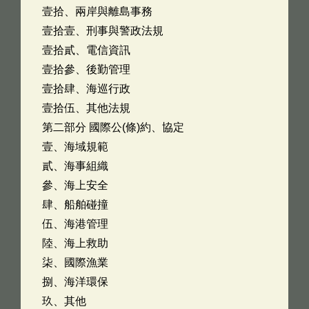
壹拾、兩岸與離島事務
壹拾壹、刑事與警政法規
壹拾貳、電信資訊
壹拾參、後勤管理
壹拾肆、海巡行政
壹拾伍、其他法規
第二部分 國際公(條)約、協定
壹、海域規範
貳、海事組織
參、海上安全
肆、船舶碰撞
伍、海港管理
陸、海上救助
柒、國際漁業
捌、海洋環保
玖、其他