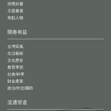
得獎好書
主題書展
焦點人物
開卷有益
台灣采風
生活藝術
文化歷史
教育學習
社會/科學
財金產業
政治/外交/國防
流通管道