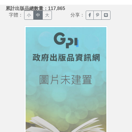
:::
累計出版品總數量：117,865
字體：
分享：
臉書分享(另開新視窗)
噗浪分享(另開新視
Line分享(另
小
中
大