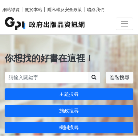
跳至主要內容區塊
網站導覽
│
關於本站
│
隱私權及安全政策
│
聯絡我們
你想找的好書在這裡！
搜尋
進階搜尋
主題搜尋
施政搜尋
機關搜尋