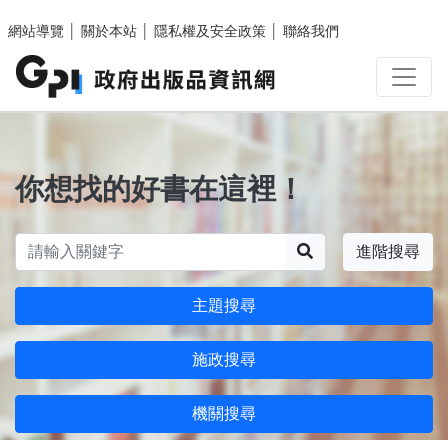
跳至主要內容區塊
網站導覽
│
關於本站
│
隱私權及安全政策
│
聯絡我們
你想找的好書在這裡！
搜尋
進階搜尋
主題搜尋
施政搜尋
機關搜尋