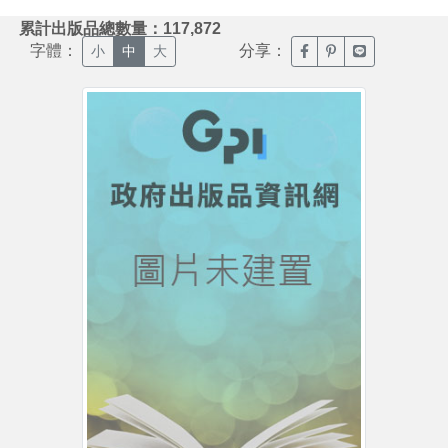
:::
累計出版品總數量：117,872
字體：
分享：
臉書分享(另開新視窗)
噗浪分享(另開新視
Line分享(另
小
中
大