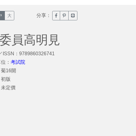
分享：
臉書分享(另開新視窗)
噗浪分享(另開新視窗)
Line分享(另開新視窗)
中
大
試委員高明見
／ISSN：9789860326741
單位：
考試院
菊16開
：初版
：未定價