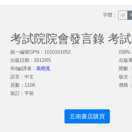
字體：
小
考試院院會發言錄 考
統一編號GPN：1010101052
ISBN
出版日期：2012/05
出版
作/編/譯者：
高明見
開數：
語言：中文
版次
頁數：1108
價格
裝訂：平裝
五南書店購買