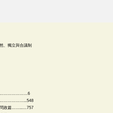
然、獨立與合議制
…………………6
…………...548
篇……...…757