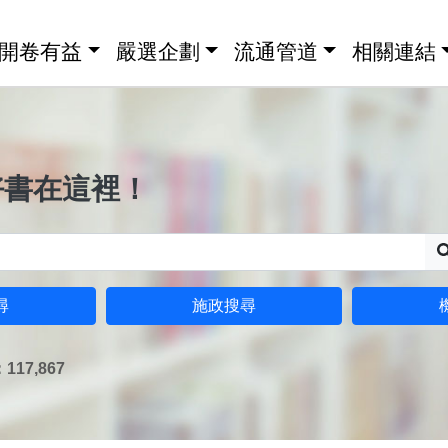
開卷有益
嚴選企劃
流通管道
相關連結
好書在這裡！
尋
施政搜尋
17,867