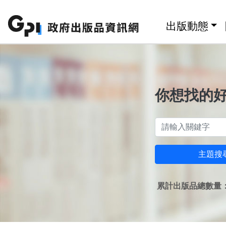
跳至主要內容區塊
:::
出版動態
你想找的
主題搜
累計出版品總數量：1