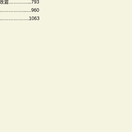
…………...793
………...…960
…………….1063