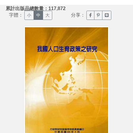
:::
累計出版品總數量：117,872
字體：
分享：
臉書分享(另開新視窗)
噗浪分享(另開新視
Line分享(另
小
中
大