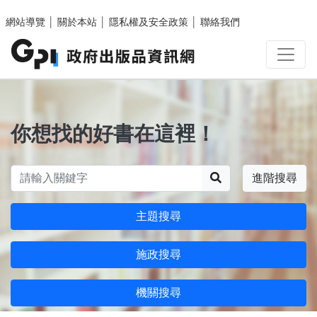
跳至主要內容區塊
網站導覽
│
關於本站
│
隱私權及安全政策
│
聯絡我們
你想找的好書在這裡！
搜尋
進階搜尋
主題搜尋
施政搜尋
機關搜尋