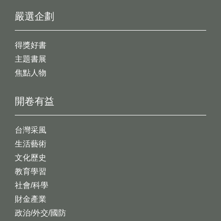
嚴選企劃
得獎好書
主題書展
焦點人物
開卷有益
台灣采風
生活藝術
文化歷史
教育學習
社會/科學
財金產業
政治/外交/國防