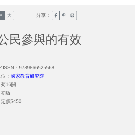
分享：
臉書分享(另開新視窗)
噗浪分享(另開新視窗)
Line分享(另開新視窗)
中
大
紀公民參與的有效
／ISSN：9789866525568
單位：
國家教育研究院
菊16開
：初版
定價$450