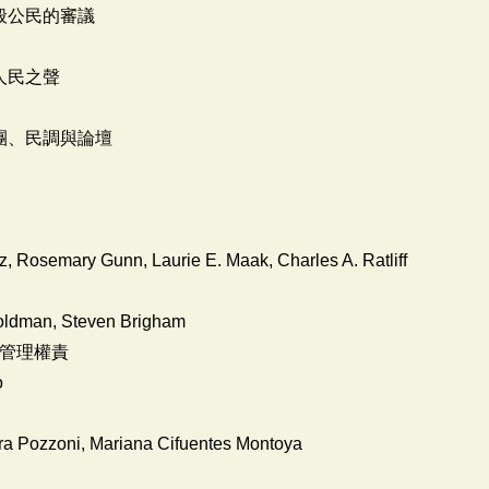
般公民的審議
人民之聲
團、民調與論壇
tz, Rosemary Gunn, Laurie E. Maak, Charles A. Ratliff
oldman, Steven Brigham
的管理權責
o
ra Pozzoni, Mariana Cifuentes Montoya