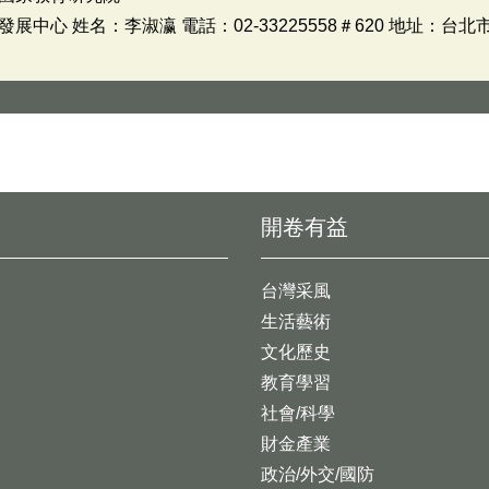
中心 姓名：李淑瀛 電話：02-33225558＃620 地址：台北
開卷有益
台灣采風
生活藝術
文化歷史
教育學習
社會/科學
財金產業
政治/外交/國防