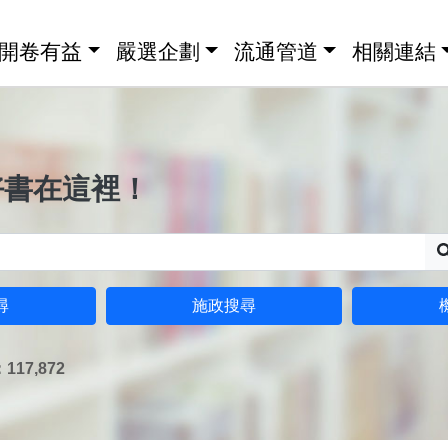
開卷有益
嚴選企劃
流通管道
相關連結
好書在這裡！
尋
施政搜尋
17,872