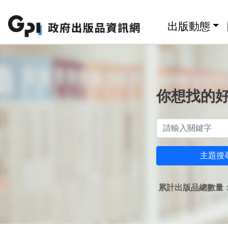
跳至主要內容區塊
:::
出版動態
你想找的
主題搜
累計出版品總數量：1