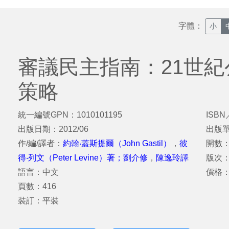
字體：
小
審議民主指南：21世
策略
統一編號GPN：1010101195
ISBN
出版日期：2012/06
出版
作/編/譯者：
約翰‧蓋斯提爾（John Gastil）
，
彼
開數：
得‧列文（Peter Levine）著；劉介修
，
陳逸玲譯
版次
語言：中文
價格：
頁數：416
裝訂：平裝