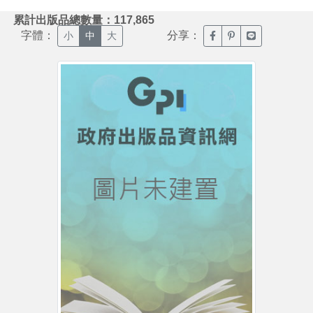
:::
累計出版品總數量：117,865
字體：
分享：
臉書分享(另開新視窗)
噗浪分享(另開新視
Line分享(另
小
中
大