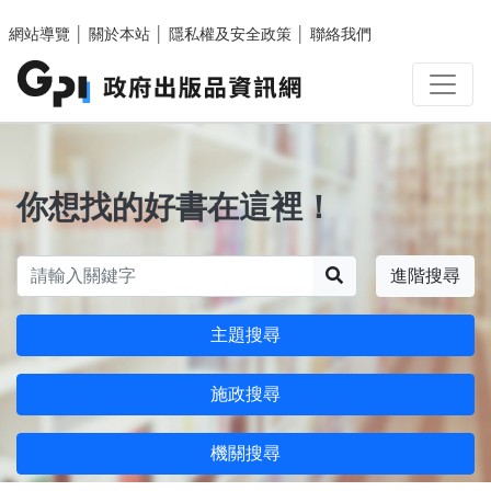
跳至主要內容區塊
網站導覽
│
關於本站
│
隱私權及安全政策
│
聯絡我們
你想找的好書在這裡！
搜尋
進階搜尋
主題搜尋
施政搜尋
機關搜尋