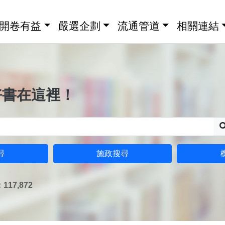
開卷有益
嚴選企劃
流通管道
相關連結
好書在這裡！
尋
施政搜尋
17,872