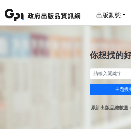
跳至主要內容區塊
:::
出版動態
你想找的
主題搜
累計出版品總數量：1