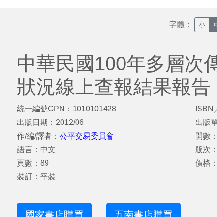
字體：
小
中華民國100年多層次
狀況線上查報結果報告
統一編號GPN：1010101428
ISBN
出版日期：2012/06
出版
作/編/譯者：
公平交易委員會
開數：
語言：中文
版次
頁數：89
價格：
裝訂：平裝
國家書店購買
五南書店購買