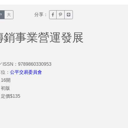
分享：
臉書分享(另開新視窗)
噗浪分享(另開新視窗)
Line分享(另開新視窗)
中
大
傳銷事業營運發展
／ISSN：9789860330953
單位：
公平交易委員會
16開
：初版
定價$135