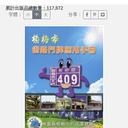
:::
累計出版品總數量：117,872
字體：
分享：
臉書分享(另開新視窗)
噗浪分享(另開新視
Line分享(另
小
中
大