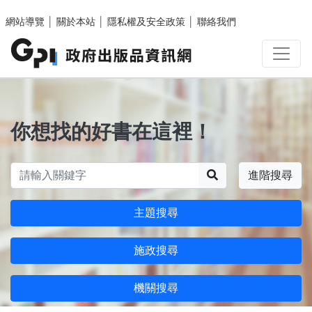
跳至主要內容區塊
網站導覽
│
關於本站
│
隱私權及安全政策
│
聯絡我們
你想找的好書在這裡！
搜尋
進階搜尋
主題搜尋
施政搜尋
機關搜尋