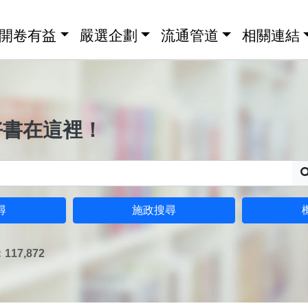
開卷有益
嚴選企劃
流通管道
相關連結
好書在這裡！
尋
施政搜尋
17,872