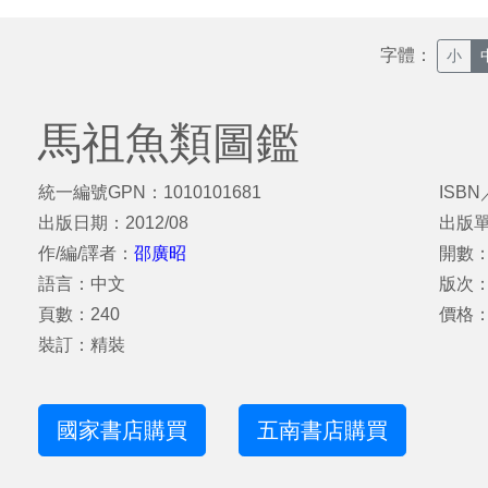
字體：
小
馬祖魚類圖鑑
統一編號GPN：1010101681
ISBN
出版日期：2012/08
出版
作/編/譯者：
邵廣昭
開數：
語言：中文
版次
頁數：240
價格：
裝訂：精裝
國家書店購買
五南書店購買