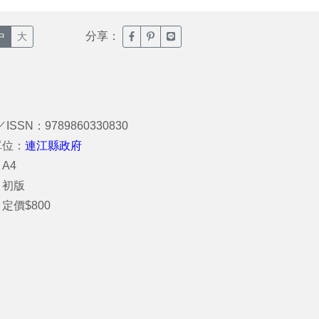
分享：
臉書分享(另開新視窗)
噗浪分享(另開新視窗)
Line分享(另開新視窗)
中
大
／ISSN：9789860330830
單位：
連江縣政府
A4
：初版
定價$800