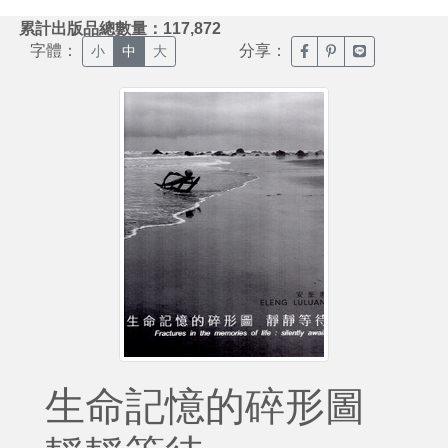
:::
累計出版品總數量：117,872
字體：
分享：
臉書分享(另開新視窗)
噗浪分享(另開新視
Line分享(另
小
中
大
生命記憶的碎形圖