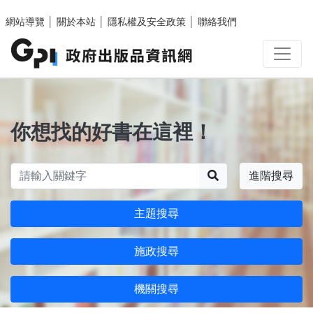
跳至主要內容區塊
網站導覽
│
關於本站
│
隱私權及安全政策
│
聯絡我們
你想找的好書在這裡！
搜尋
進階搜尋
主題搜尋
施政搜尋
機關搜尋