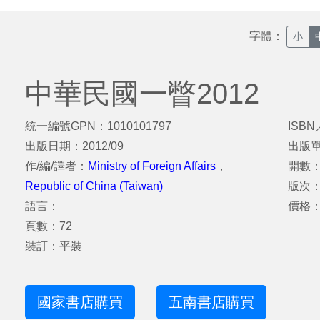
字體：
小
中華民國一瞥2012
統一編號GPN：1010101797
ISBN
出版日期：2012/09
出版
作/編/譯者：
Ministry of Foreign Affairs
，
開數：1
Republic of China (Taiwan)
版次
語言：
價格：
頁數：72
裝訂：平裝
國家書店購買
五南書店購買