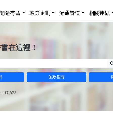
開卷有益
嚴選企劃
流通管道
相關連結
好書在這裡！
尋
施政搜尋
17,872