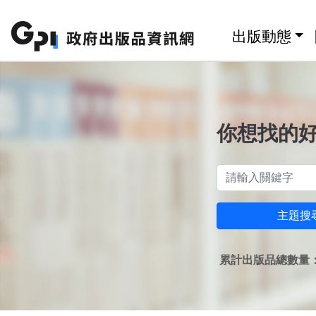
跳至主要內容區塊
:::
出版動態
你想找的
主題搜
累計出版品總數量：1