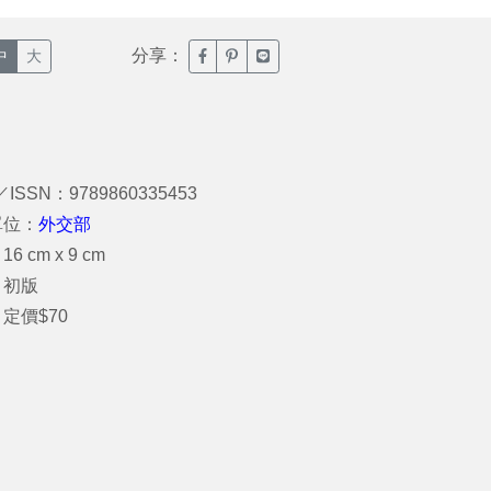
分享：
臉書分享(另開新視窗)
噗浪分享(另開新視窗)
Line分享(另開新視窗)
中
大
／ISSN：9789860335453
單位：
外交部
6 cm x 9 cm
：初版
定價$70