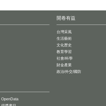
開卷有益
台灣采風
生活藝術
文化歷史
教育學習
社會/科學
財金產業
政治/外交/國防
OpenData
得獎書目