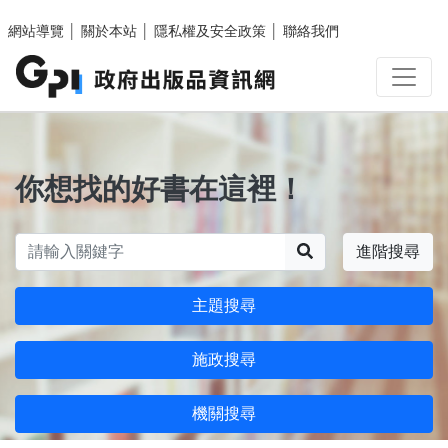
跳至主要內容區塊
網站導覽
│
關於本站
│
隱私權及安全政策
│
聯絡我們
你想找的好書在這裡！
搜尋
進階搜尋
主題搜尋
施政搜尋
機關搜尋