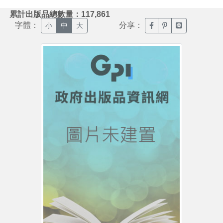
:::
累計出版品總數量：117,861
字體：
分享：
臉書分享(另開新視窗)
噗浪分享(另開新視
Line分享(另
小
中
大