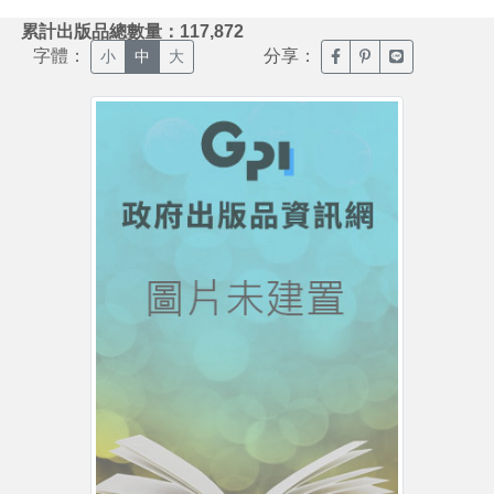
:::
累計出版品總數量：117,872
字體：
分享：
臉書分享(另開新視窗)
噗浪分享(另開新視
Line分享(另
小
中
大