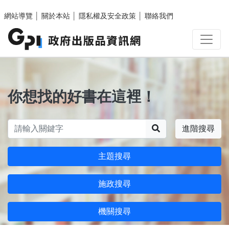
跳至主要內容區塊
網站導覽
│
關於本站
│
隱私權及安全政策
│
聯絡我們
你想找的好書在這裡！
搜尋
進階搜尋
主題搜尋
施政搜尋
機關搜尋