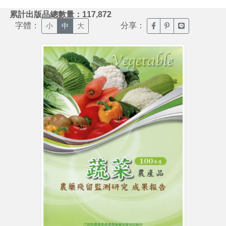
:::
累計出版品總數量：117,872
字體：
分享：
臉書分享(另開新視窗)
噗浪分享(另開新視
Line分享(另
小
中
大