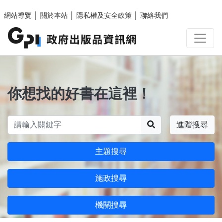
跳至主要內容區塊
網站導覽
│
關於本站
│
隱私權及安全政策
│
聯絡我們
你想找的好書在這裡！
搜尋
進階搜尋
主題搜尋
施政搜尋
機關搜尋