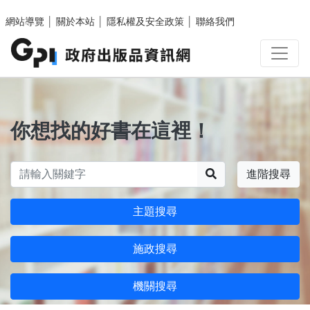
跳至主要內容區塊
網站導覽
│
關於本站
│
隱私權及安全政策
│
聯絡我們
你想找的好書在這裡！
搜尋
進階搜尋
主題搜尋
施政搜尋
機關搜尋