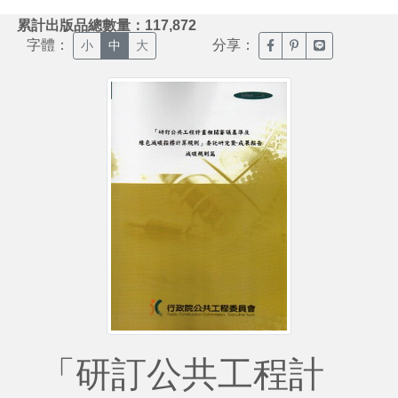
:::
累計出版品總數量：117,872
字體：
分享：
臉書分享(另開新視窗)
噗浪分享(另開新視
Line分享(另
小
中
大
「研訂公共工程計