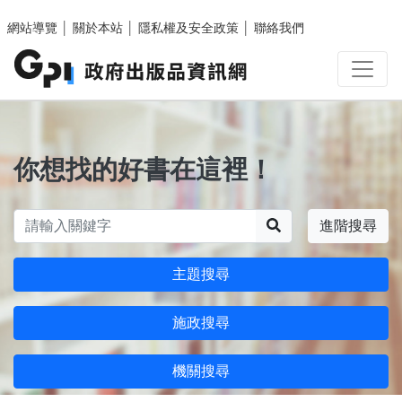
跳至主要內容區塊
網站導覽
│
關於本站
│
隱私權及安全政策
│
聯絡我們
你想找的好書在這裡！
搜尋
進階搜尋
主題搜尋
施政搜尋
機關搜尋