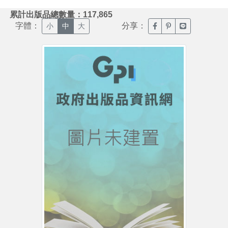
:::
累計出版品總數量：117,865
字體：
分享：
臉書分享(另開新視窗)
噗浪分享(另開新視
Line分享(另
小
中
大