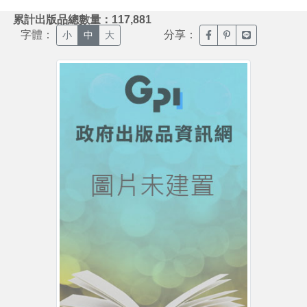
:::
累計出版品總數量：117,881
字體：
分享：
臉書分享(另開新視窗)
噗浪分享(另開新視
Line分享(另
小
中
大