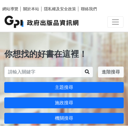
跳至主要內容區塊
網站導覽
│
關於本站
│
隱私權及安全政策
│
聯絡我們
你想找的好書在這裡！
搜尋
進階搜尋
主題搜尋
施政搜尋
機關搜尋