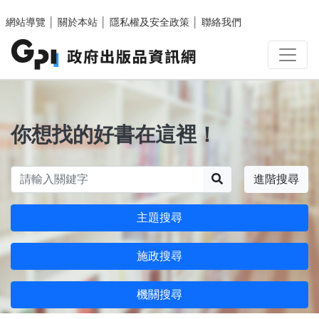
跳至主要內容區塊
網站導覽
│
關於本站
│
隱私權及安全政策
│
聯絡我們
你想找的好書在這裡！
搜尋
進階搜尋
主題搜尋
施政搜尋
機關搜尋