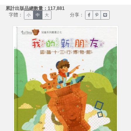
:::
累計出版品總數量：117,881
字體：
分享：
臉書分享(另開新視窗)
噗浪分享(另開新視
Line分享(另
小
中
大