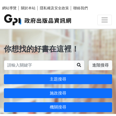
跳至主要內容區塊
網站導覽
│
關於本站
│
隱私權及安全政策
│
聯絡我們
你想找的好書在這裡！
搜尋
進階搜尋
主題搜尋
施政搜尋
機關搜尋