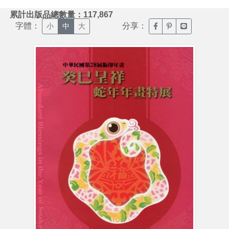
:::
累計出版品總數量：117,867
字體：
分享：
臉書分享(另開新視窗)
噗浪分享(另開新視
Line分享(另
小
中
大