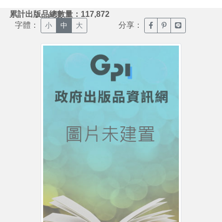
:::
累計出版品總數量：117,872
字體：
分享：
臉書分享(另開新視窗)
噗浪分享(另開新視
Line分享(另
小
中
大