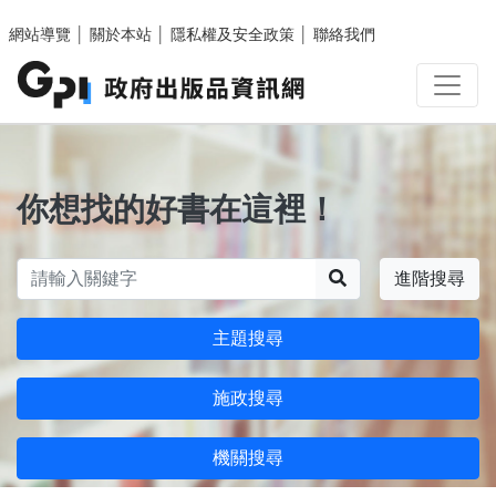
跳至主要內容區塊
網站導覽
│
關於本站
│
隱私權及安全政策
│
聯絡我們
你想找的好書在這裡！
搜尋
進階搜尋
主題搜尋
施政搜尋
機關搜尋