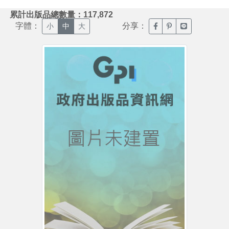
:::
累計出版品總數量：117,872
字體：
分享：
臉書分享(另開新視窗)
噗浪分享(另開新視
Line分享(另
小
中
大