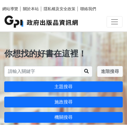
跳至主要內容區塊
網站導覽
│
關於本站
│
隱私權及安全政策
│
聯絡我們
你想找的好書在這裡！
搜尋
進階搜尋
主題搜尋
施政搜尋
機關搜尋