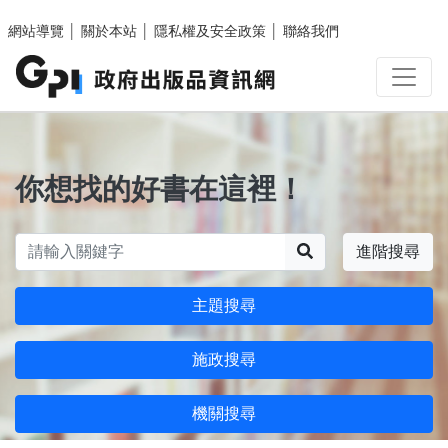
跳至主要內容區塊
網站導覽
│
關於本站
│
隱私權及安全政策
│
聯絡我們
你想找的好書在這裡！
搜尋
進階搜尋
主題搜尋
施政搜尋
機關搜尋