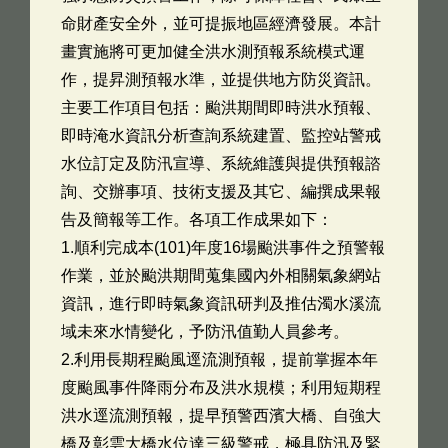
命財產安全外，並可提振地區經濟發展。本計
畫實施將可更加健全洪水測預報系統模式運
作，提昇測預報水準，並提供地方防災資訊。
主要工作項目包括：颱洪期間即時洪水預報、
即時淹水資訊分析查詢系統建置、監控站警戒
水位訂定及防汛宣導、系統維護與提供預報諮
詢、交辦事項、技術支援及其它、編撰成果報
告及簡報等工作。各項工作成果如下：
1.順利完成本(101)年度16場颱洪事件之預警報
作業，並於颱洪期間蒐集國內外相關氣象網站
資訊，進行即時氣象資訊研判及推估濁水溪流
域未來水情變化，予防汛值勤人員參考。
2.利用長期程颱風逕流測預報，提前掌握本年
度颱風事件降雨分布及洪水規模；利用短期程
洪水逕流測預報，提早預警西濱大橋、自強大
橋及彰雲大橋水位達三級警戒，極具防汛及緊