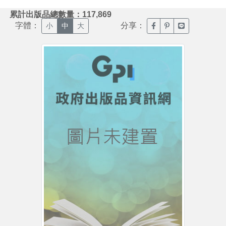
:::
累計出版品總數量：117,869
字體：
分享：
臉書分享(另開新視窗)
噗浪分享(另開新視
Line分享(另
小
中
大