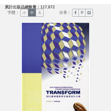
:::
累計出版品總數量：117,872
字體：
分享：
臉書分享(另開新視窗)
噗浪分享(另開新視
Line分享(另
小
中
大