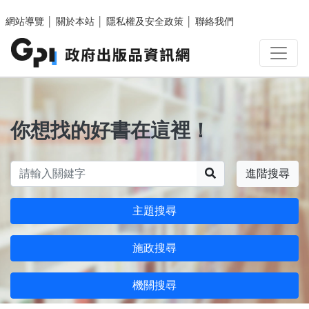
跳至主要內容區塊
網站導覽
│
關於本站
│
隱私權及安全政策
│
聯絡我們
你想找的好書在這裡！
搜尋
進階搜尋
主題搜尋
施政搜尋
機關搜尋