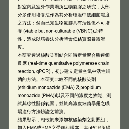
對室內及室外作業場所生物氣膠之研究，大部
分多使用培養法作為其分析環境中總細菌濃度
之方法；然而已知生物氣膠具有活性但不可培
養 (viable but non-culturable (VBNC))之特
性，造成以培養法分析時會低估實際暴露濃
度。
本研究透過核酸染劑結合即時定量聚合酶連鎖
反應 (real-time quantitative polymerase chain
reaction, qPCR)，初步建立定量空氣中活性細
菌的方法。本研究比較不同的核酸染劑
(ethidium monoazide (EMA) 及propidium
monoazide (PMA))以及不同的濃度之效能、測
試其線性關係範圍，並於高濃度細菌暴露之職
場進行方法驗證之前測。
結果顯示，相較於未添加核酸染劑之對照組，
加入EMA或PMA之受熱組樣本，其qPCR所得