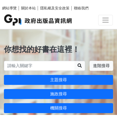
跳至主要內容區塊
網站導覽
│
關於本站
│
隱私權及安全政策
│
聯絡我們
你想找的好書在這裡！
搜尋
進階搜尋
主題搜尋
施政搜尋
機關搜尋