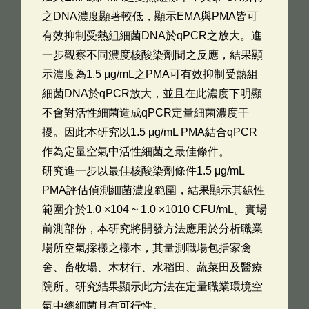
之DNA濃度顯著較低，顯示EMA與PMA皆可
有效抑制受熱組細菌DNA於qPCR之放大。進
一步觀察不同濃度核酸染劑間之反應，結果顯
示濃度為1.5 μg/mL之PMA可有效抑制受熱組
細菌DNA於qPCR放大，並且在此濃度下明顯
不會對活性細菌造成qPCR定量細菌濃度干
擾。因此本研究以1.5 μg/mL PMA結合qPCR
作為定量空氣中活性細菌之最佳條件。
研究進一步以最佳核酸染劑條件1.5 μg/mL
PMA評估偵測細菌濃度範圍，結果顯示其線性
範圍介於1.0 ×104 ~ 1.0 ×1010 CFU/mL。實場
前測部份，本研究將開發方法應用於分析職業
場所空氣採樣之樣本，其量測職場包括家禽
舍、畜牧場、木材行、水稻田、蔬菜田及醫療
院所。研究結果顯示此方法在定量職業環境空
氣中總細菌具有可行性。