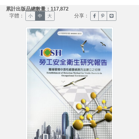
:::
累計出版品總數量：117,872
字體：
分享：
臉書分享(另開新視窗)
噗浪分享(另開新視
Line分享(另
小
中
大