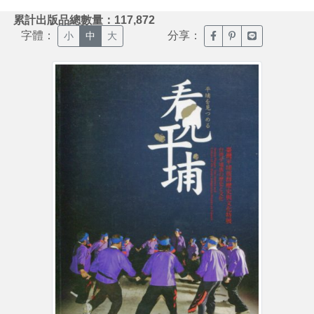
:::
累計出版品總數量：117,872
字體：
分享：
臉書分享(另開新視窗)
噗浪分享(另開新視
Line分享(另
小
中
大