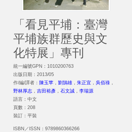
「看見平埔：臺灣
平埔族群歷史與文
化特展」專刊
統一編號GPN：1010200763
出版日期：2013/05
作/編/譯者：
陳玉苹
，
劉鵠雄
，
朱正宜
，
吳佰祿
，
野林厚志
，
吉田裕彥
，
石文誠
，
李瑞源
語言：中文
頁數：208
裝訂：平裝
ISBN／ISSN：9789860366266