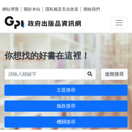
跳至主要內容區塊
網站導覽
│
關於本站
│
隱私權及安全政策
│
聯絡我們
你想找的好書在這裡！
搜尋
進階搜尋
主題搜尋
施政搜尋
機關搜尋