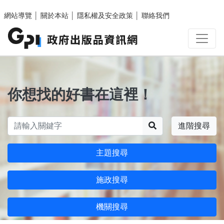
跳至主要內容區塊
網站導覽
│
關於本站
│
隱私權及安全政策
│
聯絡我們
你想找的好書在這裡！
搜尋
進階搜尋
主題搜尋
施政搜尋
機關搜尋