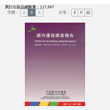
:::
累計出版品總數量：117,867
字體：
分享：
臉書分享(另開新視窗)
噗浪分享(另開新視
Line分享(另
小
中
大